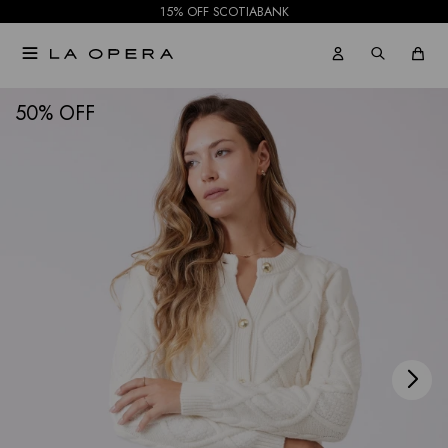
15% OFF SCOTIABANK

NOTIFICARME
50