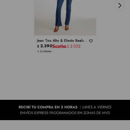
Jean Tiro Alto & Efecto Realce -
ONE 5 ONE
2.390
2.032
$
$
+ 2 colores