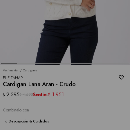
Vestimenta
Cardigans
ELIE TAHARI
Cardigan Lana Aran - Crudo
2.295
1.951
$
4.590
$
$
Combinalo con
Descripción & Cuidados