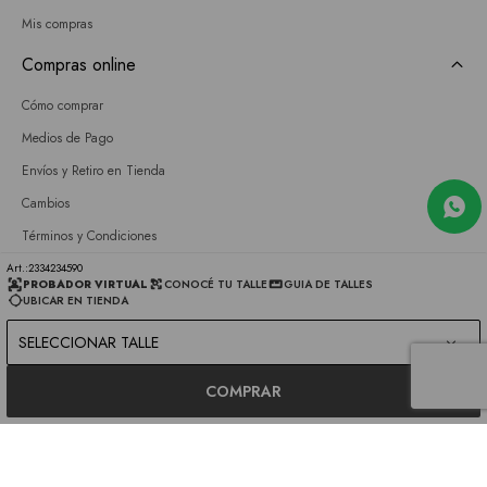
Mis compras
Compras online
Cómo comprar
Medios de Pago
Envíos y Retiro en Tienda
Cambios
Términos y Condiciones
GIFT CARD
2334234590
PROBADOR VIRTUAL
CONOCÉ TU TALLE
GUIA DE TALLES
UBICAR EN TIENDA
Empresa
SELECCIONAR TALLE
Sobre nosotros
Nuestras tiendas
COMPRAR
Únete a nuestro equipo
Contacto