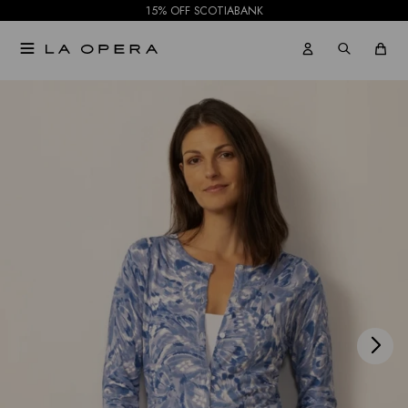
15% OFF SCOTIABANK

NOTIFICARME