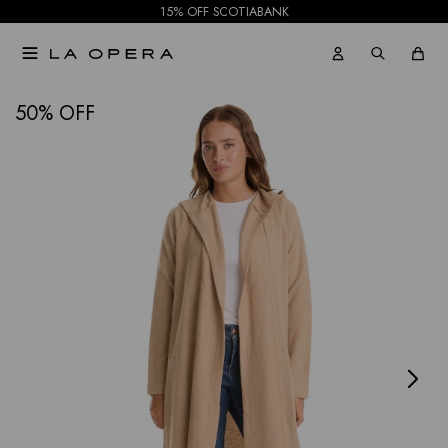
15% OFF SCOTIABANK

NOTIFICARME
50