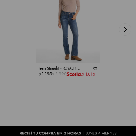
Jean Straight -
ROYALTY
COLLECTION
1.195
2.390
1.016
$
$
$