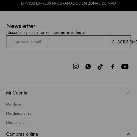
Newsletter
¡Suscribite y recibí todas nuestras novedades!
SUSCRIBIRM



Mi Cuenta
Mis datos
Mis direcciones
Mis compras
Compras online