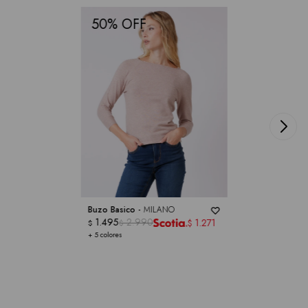
50
Buzo Basico -
MILANO
1.495
2.990
1.271
$
$
$
+ 5 colores