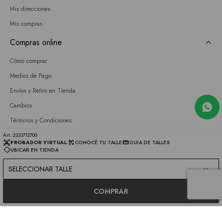
Mis direcciones
Mis compras
Compras online
Cómo comprar
Medios de Pago
Envíos y Retiro en Tienda
Cambios
Términos y Condiciones
GIFT CARD
2333712700
PROBADOR VIRTUAL
CONOCÉ TU TALLE
GUIA DE TALLES
UBICAR EN TIENDA
Empresa
SELECCIONAR TALLE
Sobre nosotros
Nuestras tiendas
COMPRAR
Únete a nuestro equipo
Contacto