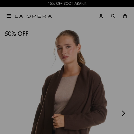
15% OFF SCOTIABANK

NOTIFICARME
50