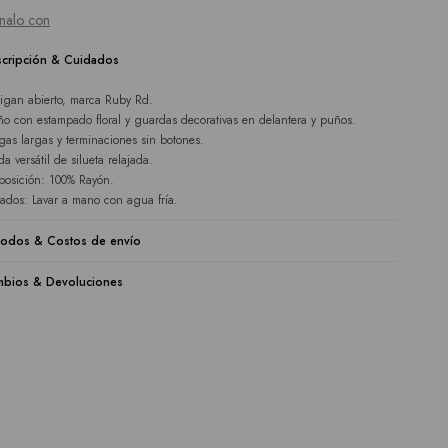
nalo con
cripción & Cuidados
igan abierto, marca Ruby Rd.
ño con estampado floral y guardas decorativas en delantera y puños.
as largas y terminaciones sin botones.
a versátil de silueta relajada.
osición: 100% Rayón.
ados: Lavar a mano con agua fría.
odos & Costos de envío
bios & Devoluciones