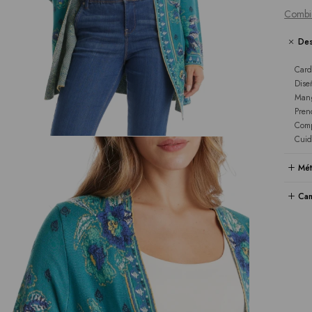
Combi
Des
Card
Dise
Mang
Prend
Comp
Cuid
Mét
Cam