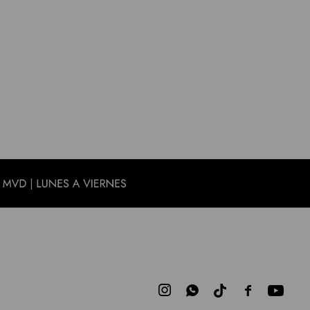


