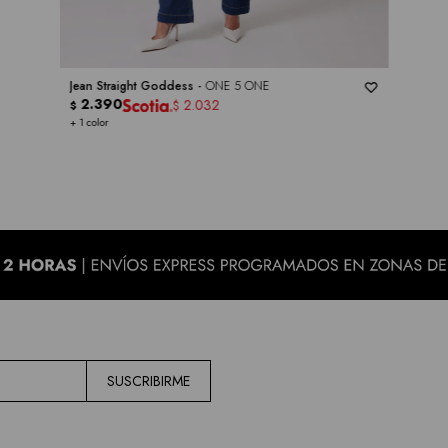
Jean Straight Goddess -
ONE 5 ONE
2.390
2.032
$
$
+ 1 color
SUSCRIBIRME