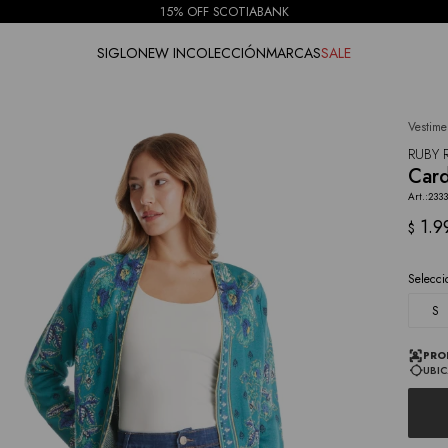
15% OFF SCOTIABANK
SIGLO
NEW IN
COLECCIÓN
MARCAS
SALE
Vestime
NOTIFICARME
RUBY 
Card
233
1.9
$
Selecci
S
PRO
UBIC