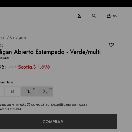
0
$
nta
Cardigans
RD
igan Abierto Estampado - Verde/multi
3392430
95
1.696
$
3.990
$
onar talle
M
L
XL
BADOR VIRTUAL
CONOCÉ TU TALLE
GUIA DE TALLES
AR EN TIENDA
COMPRAR