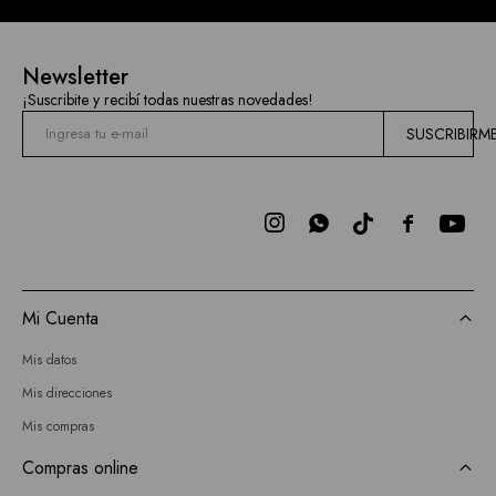
Newsletter
¡Suscribite y recibí todas nuestras novedades!
SUSCRIBIRM



Mi Cuenta
Mis datos
Mis direcciones
Mis compras
Compras online