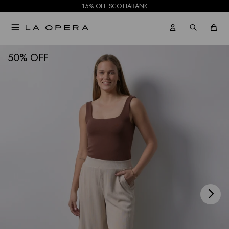
15% OFF SCOTIABANK

NOTIFICARME
50