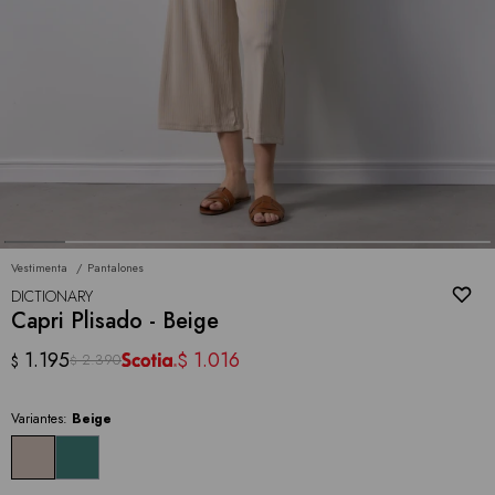
Vestimenta
Pantalones
DICTIONARY
Capri Plisado - Beige
1.195
1.016
$
2.390
$
$
Variantes:
Beige