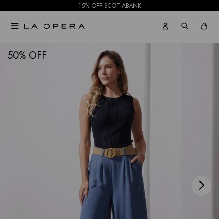
15% OFF SCOTIABANK

NOTIFICARME
50