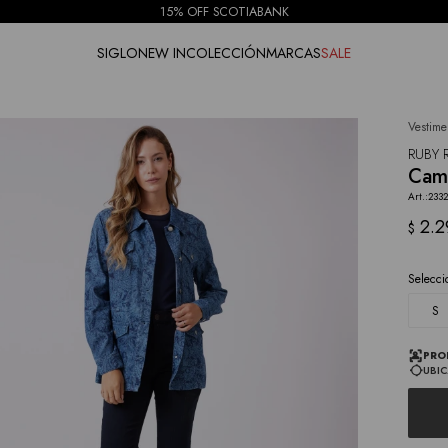
15% OFF SCOTIABANK
SIGLO
NEW IN
COLECCIÓN
MARCAS
SALE
Vestime
NOTIFICARME
RUBY 
Camp
2332
2.2
$
Selecci
S
PRO
UBIC