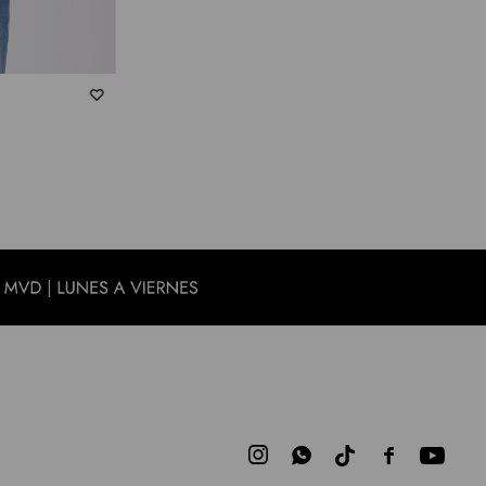


