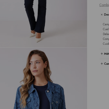
Combi
Des
Camp
Cuel
Dela
Comp
Cuid
Mét
Cam