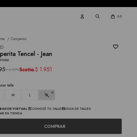
0
$
nta
Camperas
RD
erita Tencel - Jean
915506
95
1.951
$
4.590
$
onar talle
M
L
XL
BADOR VIRTUAL
CONOCÉ TU TALLE
GUIA DE TALLES
AR EN TIENDA
COMPRAR