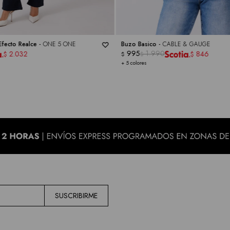
Efecto Realce -
ONE 5 ONE
Buzo Basico -
CABLE & GAUGE
995
1.990
2.032
846
$
$
$
$
+ 5 colores
SUSCRIBIRME