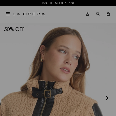
15% OFF SCOTIABANK

NOTIFICARME
50