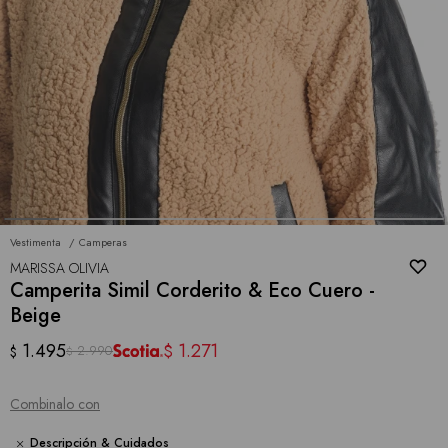
Vestimenta
Camperas
MARISSA OLIVIA
Camperita Simil Corderito & Eco Cuero -
Beige
1.495
1.271
$
2.990
$
$
Combinalo con
Descripción & Cuidados