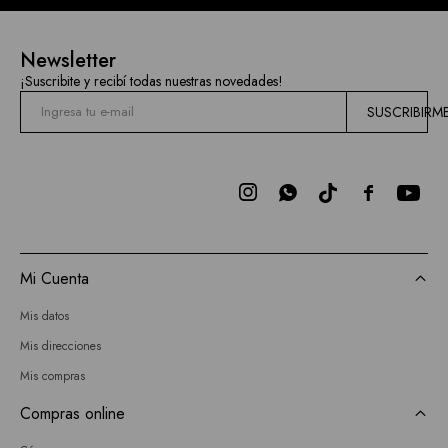
Newsletter
¡Suscribite y recibí todas nuestras novedades!
SUSCRIBIRM



Mi Cuenta
Mis datos
Mis direcciones
Mis compras
Compras online