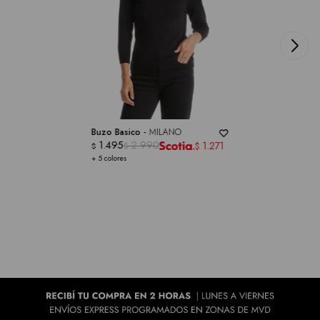
Buzo Basico -
MILANO
1.495
2.990
1.271
$
$
$
+ 5 colores