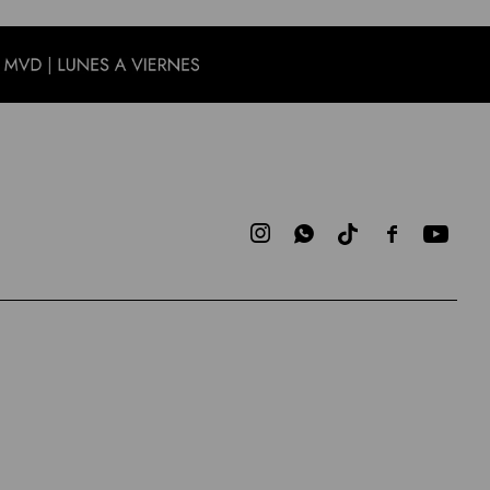


