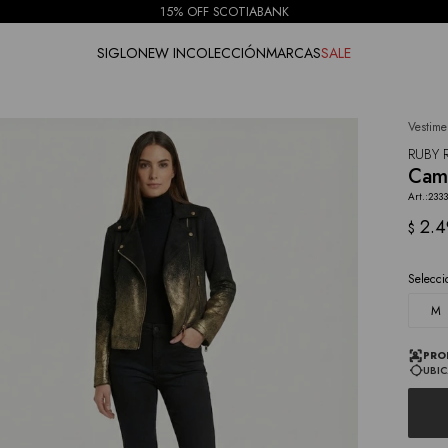
15% OFF SCOTIABANK
SIGLO
NEW IN
COLECCIÓN
MARCAS
SALE
Vestime
NOTIFICARME
RUBY 
Cam
233
2.4
$
Selecci
M
PRO
UBIC