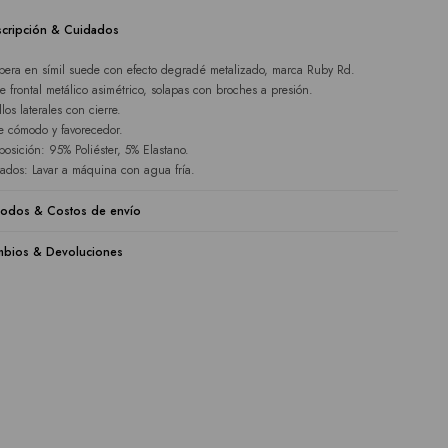
cripción & Cuidados
era en símil suede con efecto degradé metalizado, marca Ruby Rd.
re frontal metálico asimétrico, solapas con broches a presión.
llos laterales con cierre.
e cómodo y favorecedor.
osición: 95% Poliéster, 5% Elastano.
ados: Lavar a máquina con agua fría.
odos & Costos de envío
bios & Devoluciones