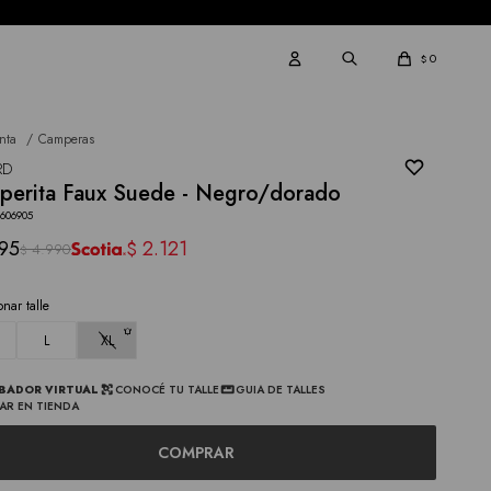
0
$
nta
Camperas
RD
perita Faux Suede - Negro/dorado
3606905
95
2.121
$
4.990
$
onar talle
L
XL
BADOR VIRTUAL
CONOCÉ TU TALLE
GUIA DE TALLES
AR EN TIENDA
COMPRAR