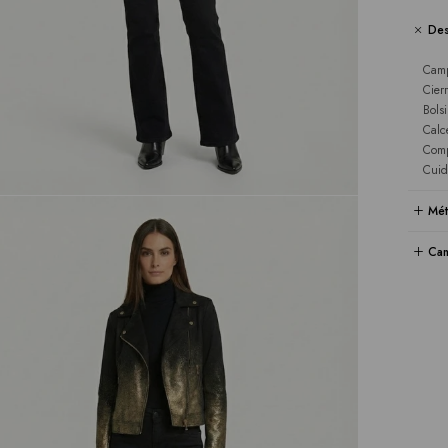
Des
Camp
Cier
Bolsi
Calc
Comp
Cuid
Mét
Cam