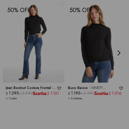
50
50
Jean Bootcut Costura Frontal -
Buzo Basico -
NINETY
ROYALTY COLLECTION
1.295
2.590
CLOTHING
1.195
2.390
1.101
1.016
$
$
$
$
$
$
+ 1 color
+ 3 colores