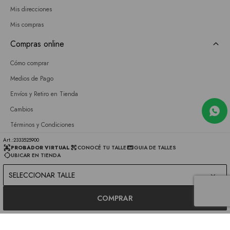
Mis direcciones
Mis compras
Compras online
Cómo comprar
Medios de Pago
Envíos y Retiro en Tienda
Cambios
Términos y Condiciones
GIFT CARD
2333525900
PROBADOR VIRTUAL
CONOCÉ TU TALLE
GUIA DE TALLES
UBICAR EN TIENDA
Empresa
SELECCIONAR TALLE
Sobre nosotros
Nuestras tiendas
COMPRAR
Únete a nuestro equipo
Contacto