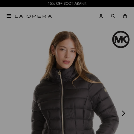
15% OFF SCOTIABANK

NOTIFICARME