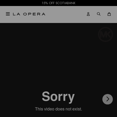
15% OFF SCOTIABANK

NOTIFICARME