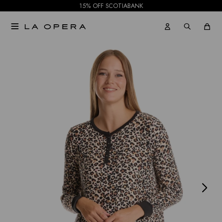
15% OFF SCOTIABANK

NOTIFICARME