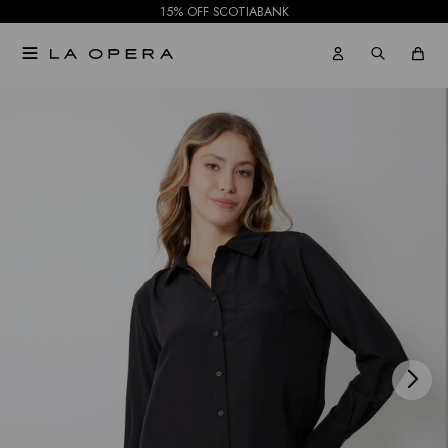
15% OFF SCOTIABANK

NOTIFICARME