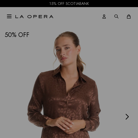
15% OFF SCOTIABANK

NOTIFICARME
50