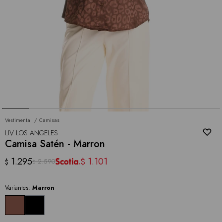
Vestimenta
Camisas
LIV LOS ANGELES
Camisa Satén - Marron
1.295
1.101
$
2.590
$
$
Variantes:
Marron