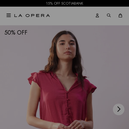
15% OFF SCOTIABANK

NOTIFICARME
50