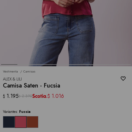
Vestimenta
Camisas
ALEX & LILI
Camisa Saten - Fucsia
1.195
1.016
$
2.390
$
$
Variantes:
Fucsia