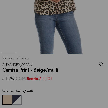
Vestimenta
Camisas
ALEXANDER JORDAN
Camisa Print - Beige/multi
1.295
1.101
$
2.590
$
$
Variantes:
Beige/multi