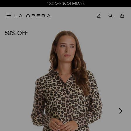
15% OFF SCOTIABANK

NOTIFICARME
50