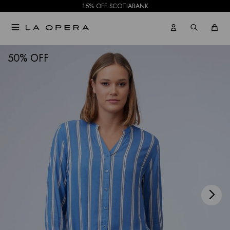
15% OFF SCOTIABANK

NOTIFICARME
50