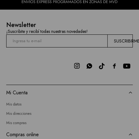
Newsletter
¡Suscribite y recibí todas nuestras novedades!
SUSCRIBIRM



Mi Cuenta
Mis datos
Mis direcciones
Mis compras
Compras online