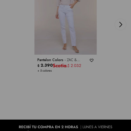
Pantalon Colors -
ZAC &
RACHEL
2.390
2.032
$
$
+ 5 colores