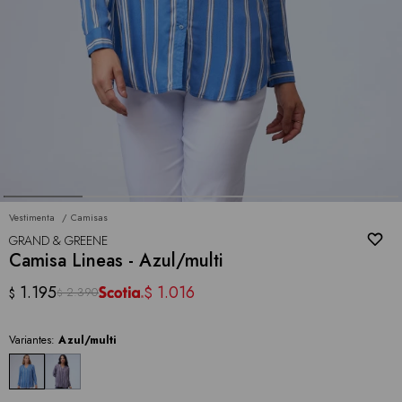
Vestimenta
Camisas
GRAND & GREENE
Camisa Lineas - Azul/multi
1.195
1.016
$
2.390
$
$
Variantes:
Azul/multi