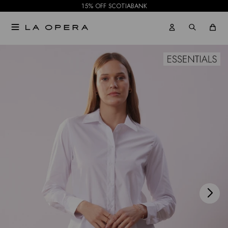
15% OFF SCOTIABANK

NOTIFICARME