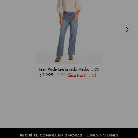
Jean Wide Leg Lavado Medio -
ROYALTY COLLECTION
1.295
2.590
1.101
$
$
$