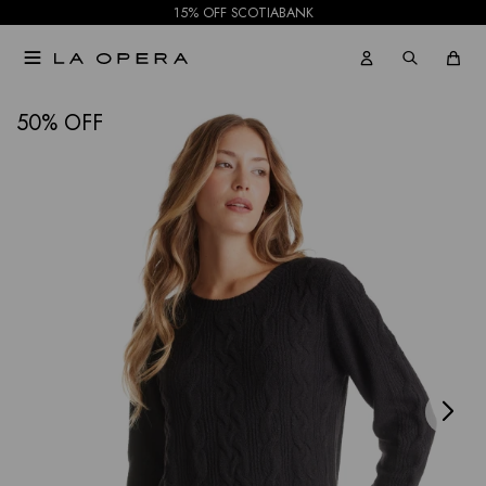
15% OFF SCOTIABANK

NOTIFICARME
50