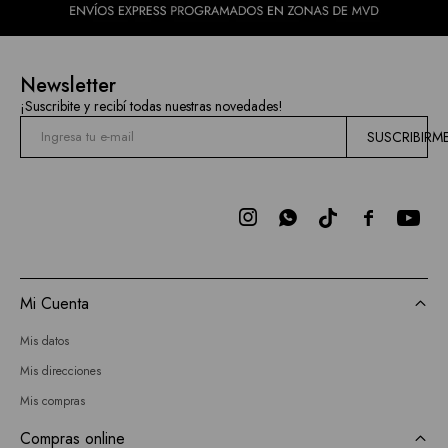
Newsletter
¡Suscribite y recibí todas nuestras novedades!
SUSCRIBIRM



Mi Cuenta
Mis datos
Mis direcciones
Mis compras
Compras online