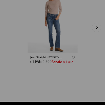
Jean Straight -
ROYALTY
COLLECTION
1.195
2.390
1.016
$
$
$