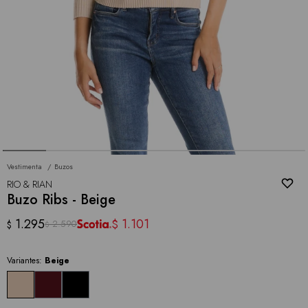
Vestimenta
Buzos
RIO & RIAN
Buzo Ribs - Beige
1.295
1.101
$
2.590
$
$
Variantes:
Beige