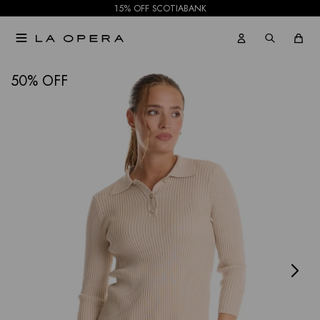
15% OFF SCOTIABANK

NOTIFICARME
50