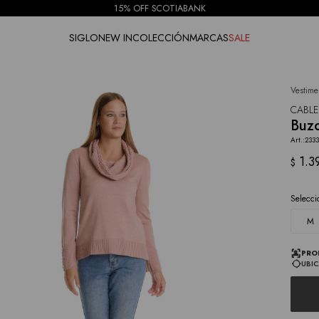
15% OFF SCOTIABANK
SIGLO
NEW IN
COLECCIÓN
MARCAS
SALE
Vestime
NOTIFICARME
CABLE
Buzo
233
1.3
$
Selecci
M
PRO
UBIC