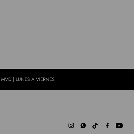


