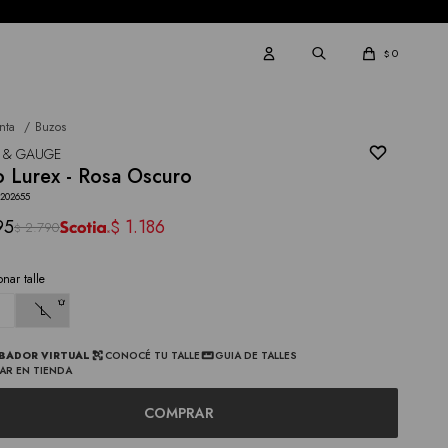
0
$
nta
Buzos
 & GAUGE
 Lurex - Rosa Oscuro
3202655
95
1.186
$
2.790
$
onar talle
L
BADOR VIRTUAL
CONOCÉ TU TALLE
GUIA DE TALLES
AR EN TIENDA
COMPRAR