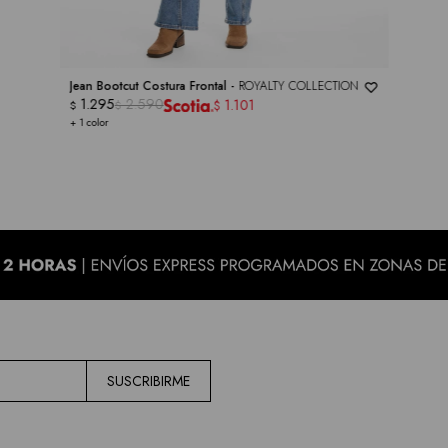
Jean Bootcut Costura Frontal -
ROYALTY COLLECTION
1.295
2.590
1.101
$
$
$
+ 1 color
SUSCRIBIRME