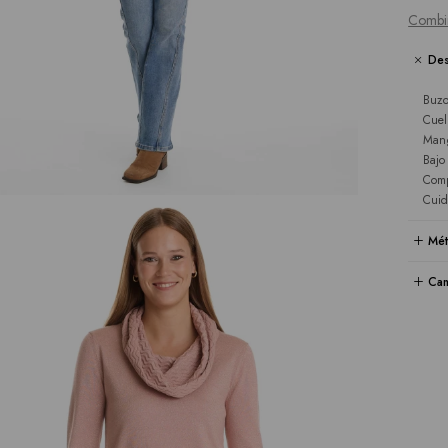
Combi
Des
Buzo
Cuel
Mang
Bajo
Comp
Cuid
Mét
Cam