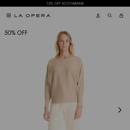
15% OFF SCOTIABANK

NOTIFICARME
50