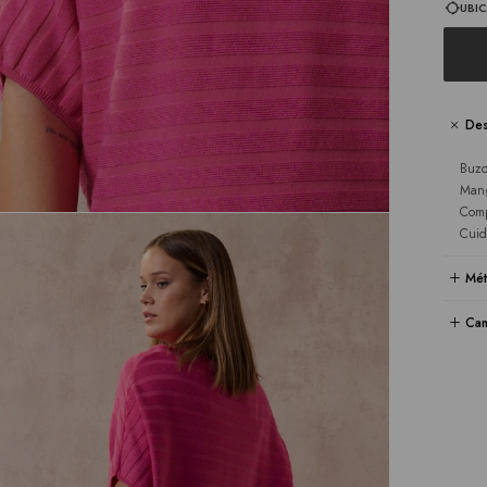
UBIC
Des
Buzo
Mang
Comp
Cuid
Mét
Cam