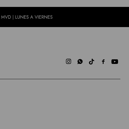


