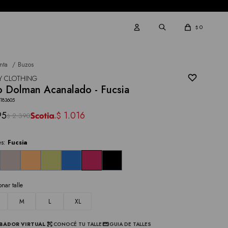
0
$
nta
Buzos
Y CLOTHING
 Dolman Acanalado - Fucsia
183605
95
1.016
$
2.390
$
es:
Fucsia
onar talle
M
L
XL
BADOR VIRTUAL
CONOCÉ TU TALLE
GUIA DE TALLES