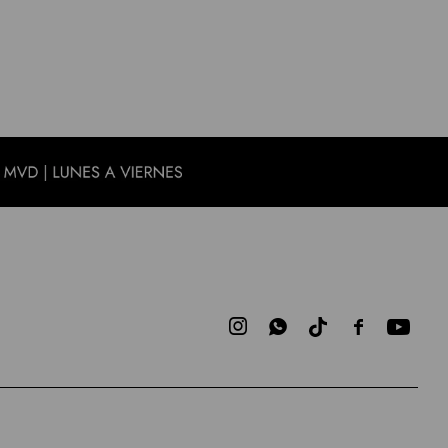


