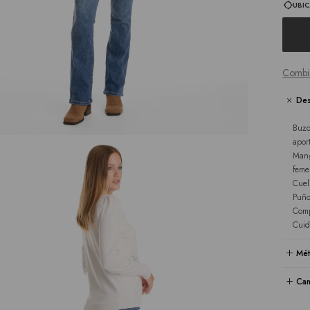
UBIC
Combi
Des
Buzo
apor
Mang
feme
Cuel
Puño
Comp
Cuid
Mét
Cam