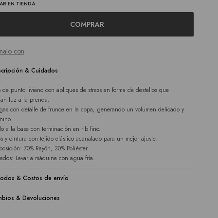
AR EN TIENDA
COMPRAR
nalo con
cripción & Cuidados
 de punto liviano con apliques de strass en forma de destellos que
tan luz a la prenda.
as con detalle de frunce en la copa, generando un volumen delicado y
nino.
lo a la base con terminación en rib fino.
s y cintura con tejido elástico acanalado para un mejor ajuste.
osición: 70% Rayón, 30% Poliéster.
ados: Lavar a máquina con agua fría.
odos & Costos de envío
bios & Devoluciones