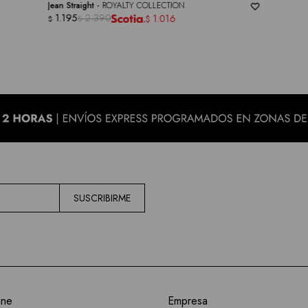
Jean Straight -
ROYALTY COLLECTION
1.195
2.390
1.016
$
$
$
SUSCRIBIRME
ine
Empresa