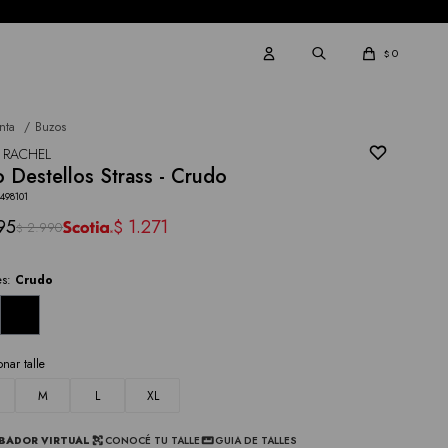
0
$
nta
Buzos
 RACHEL
 Destellos Strass - Crudo
498101
95
1.271
$
2.990
$
es:
Crudo
onar talle
M
L
XL
BADOR VIRTUAL
CONOCÉ TU TALLE
GUIA DE TALLES