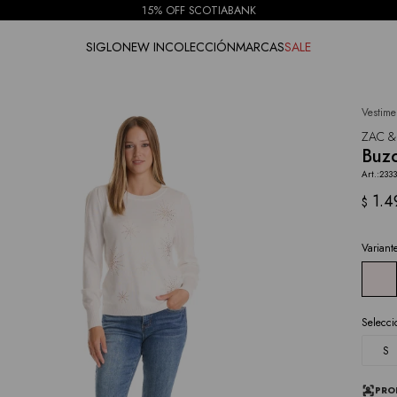
15% OFF SCOTIABANK
SIGLO
NEW IN
COLECCIÓN
MARCAS
SALE
Vestime
NOTIFICARME
ZAC &
Buzo
2333
1.4
$
Variant
Selecci
S
PRO