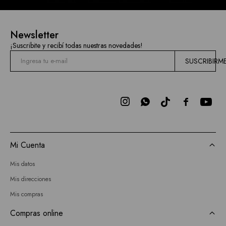
Newsletter
¡Suscribite y recibí todas nuestras novedades!
SUSCRIBIRM



Mi Cuenta
Mis datos
Mis direcciones
Mis compras
Compras online