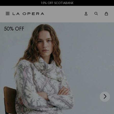
15% OFF SCOTIABANK

NOTIFICARME
50