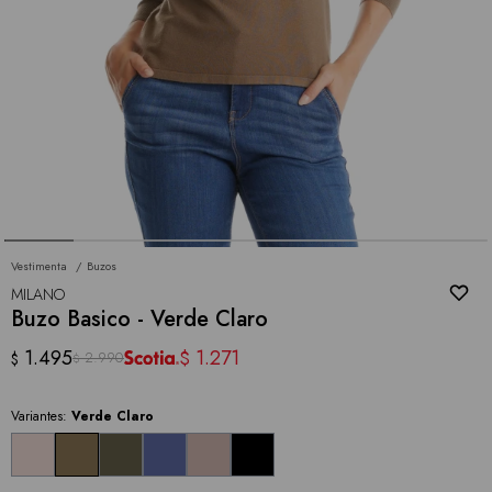
Vestimenta
Buzos
MILANO
Buzo Basico - Verde Claro
1.495
1.271
$
2.990
$
$
Variantes:
Verde Claro