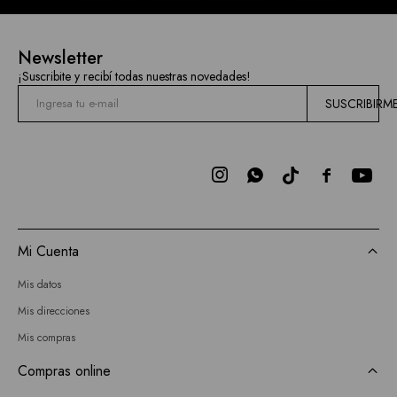
Newsletter
¡Suscribite y recibí todas nuestras novedades!
SUSCRIBIRM



Mi Cuenta
Mis datos
Mis direcciones
Mis compras
Compras online