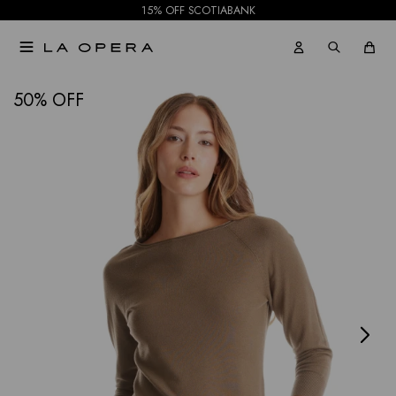
15% OFF SCOTIABANK

NOTIFICARME
50