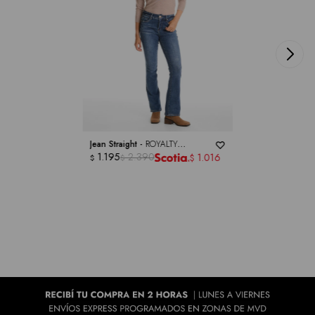
Jean Straight -
ROYALTY
COLLECTION
1.195
2.390
1.016
$
$
$