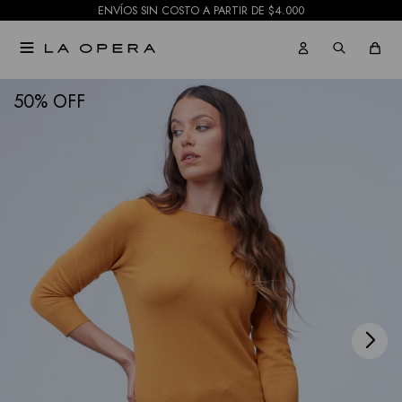
ENVÍOS SIN COSTO A PARTIR DE $4.000

NOTIFICARME
50