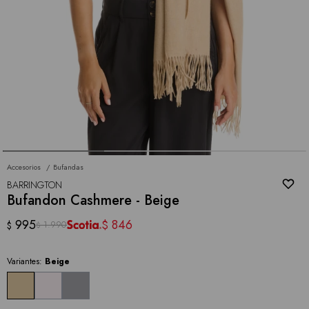
Accesorios
Bufandas
BARRINGTON
Bufandon Cashmere - Beige
995
846
$
1.990
$
$
Variantes:
Beige