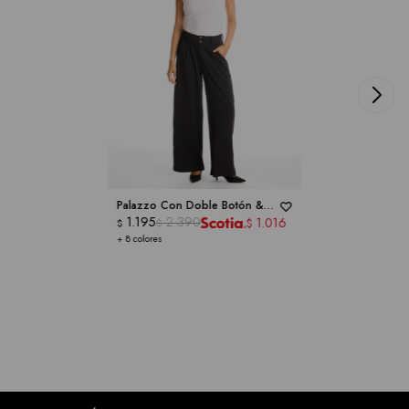
Palazzo Con Doble Botón &
Cintura Elástica -
1.195
2.390
DICTIONARY
1.016
$
$
$
+ 8 colores