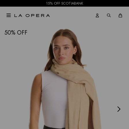
15% OFF SCOTIABANK

NOTIFICARME
50