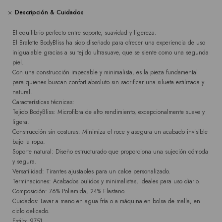
Descripción & Cuidados
El equilibrio perfecto entre soporte, suavidad y ligereza.
El Bralette BodyBliss ha sido diseñado para ofrecer una experiencia de uso
inigualable gracias a su tejido ultrasuave, que se siente como una segunda
piel.
Con una construcción impecable y minimalista, es la pieza fundamental
para quienes buscan confort absoluto sin sacrificar una silueta estilizada y
natural.
Características técnicas:
Tejido BodyBliss: Microfibra de alto rendimiento, excepcionalmente suave y
ligera.
Construcción sin costuras: Minimiza el roce y asegura un acabado invisible
bajo la ropa.
Soporte natural: Diseño estructurado que proporciona una sujeción cómoda
y segura.
Versatilidad: Tirantes ajustables para un calce personalizado.
Terminaciones: Acabados pulidos y minimalistas, ideales para uso diario.
Composición: 76% Poliamida, 24% Elastano.
Cuidados: Lavar a mano en agua fría o a máquina en bolsa de malla, en
ciclo delicado.
Estilo: 9751.