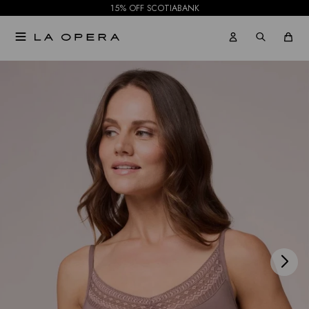
15% OFF SCOTIABANK

NOTIFICARME