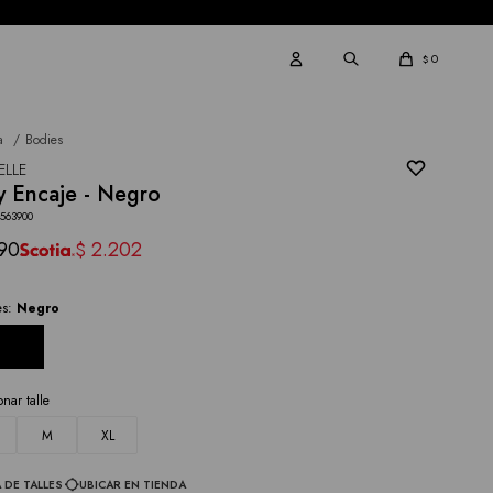
0
$
a
Bodies
ELLE
 Encaje - Negro
0563900
90
2.202
$
es:
Negro
onar talle
M
XL
 DE TALLES
UBICAR EN TIENDA