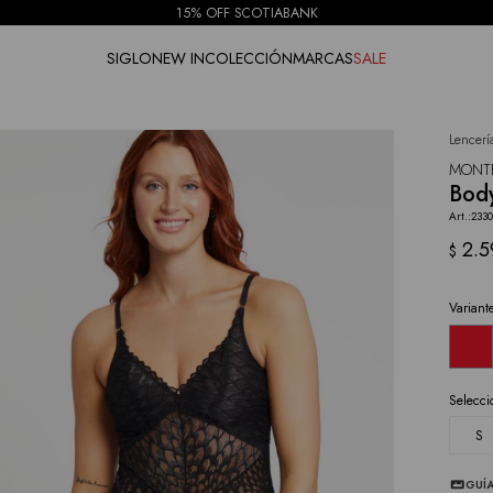
15% OFF SCOTIABANK
SIGLO
NEW IN
COLECCIÓN
MARCAS
SALE
Lencerí
NOTIFICARME
MONT
Body
233
2.5
$
Variant
Selecci
S
GUÍA