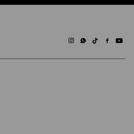


