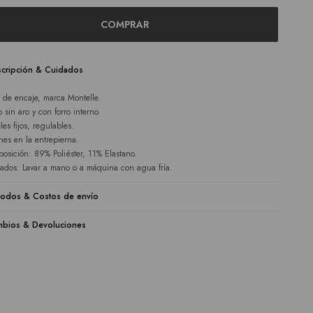
COMPRAR
cripción & Cuidados
 de encaje, marca Montelle.
 sin aro y con forro interno.
les fijos, regulables.
hes en la entrepierna.
osición: 89% Poliéster, 11% Elastano.
ados: Lavar a mano o a máquina con agua fría.
odos & Costos de envío
bios & Devoluciones