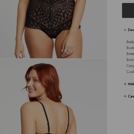
Des
Body
Busto
Brete
Broc
Comp
Cuid
Mét
Cam