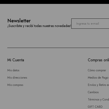
Newsletter
¡Suscribite y recibí todas nuestras novedades!
Mi Cuenta
Compras onl
Mis datos
Cómo comprar
Mis direcciones
Medios de Pago
Mis compras
Envíos y Retiro 
Cambios
Términos y Cond
GIFT CARD