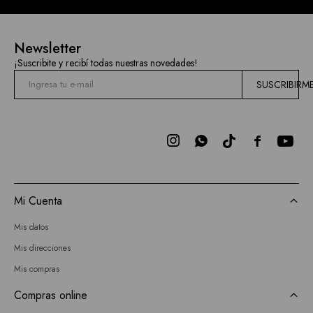
Newsletter
¡Suscribite y recibí todas nuestras novedades!
SUSCRIBIRM



Mi Cuenta
Mis datos
Mis direcciones
Mis compras
Compras online