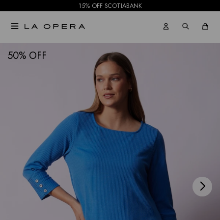
15% OFF SCOTIABANK

NOTIFICARME
50