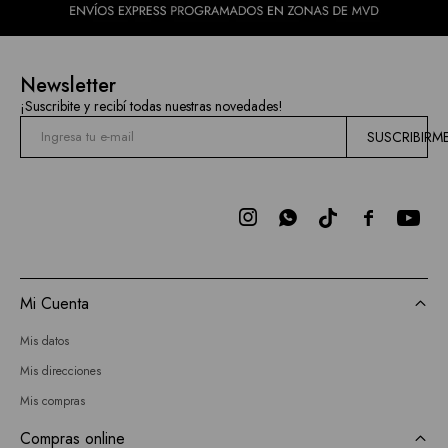
Newsletter
¡Suscribite y recibí todas nuestras novedades!
SUSCRIBIRM



Mi Cuenta
Mis datos
Mis direcciones
Mis compras
Compras online