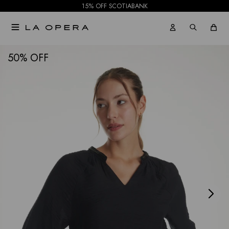
15% OFF SCOTIABANK

NOTIFICARME
50