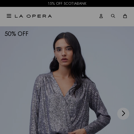
15% OFF SCOTIABANK

NOTIFICARME
50