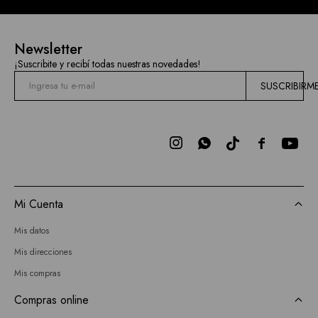
Newsletter
¡Suscribite y recibí todas nuestras novedades!
SUSCRIBIRM



Mi Cuenta
Mis datos
Mis direcciones
Mis compras
Compras online