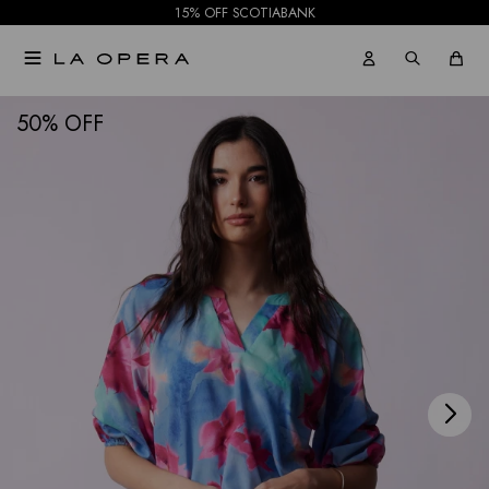
15% OFF SCOTIABANK

NOTIFICARME
50