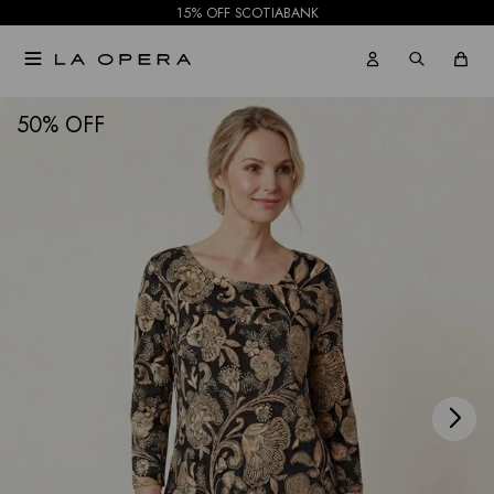
15% OFF SCOTIABANK

NOTIFICARME
50