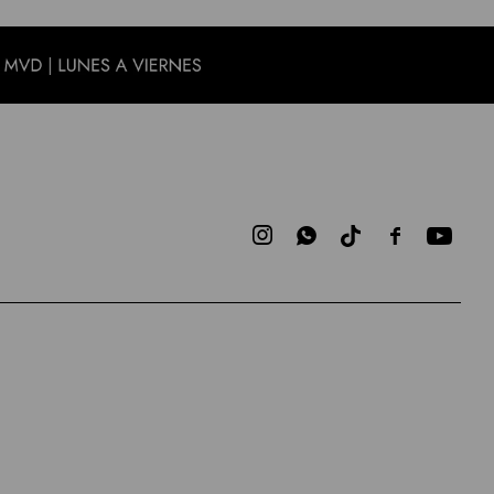


