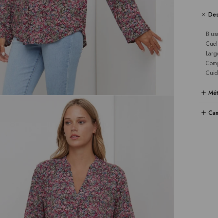
Des
Blus
Cuel
Larg
Comp
Cuid
Mét
Cam