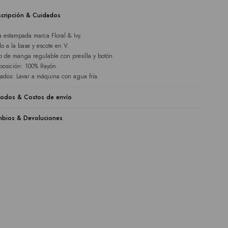
cripción & Cuidados
a estampada marca Floral & Ivy.
lo a la base y escote en V.
o de manga regulable con presilla y botón.
osición: 100% Rayón.
ados: Lavar a máquina con agua fría.
odos & Costos de envío
bios & Devoluciones