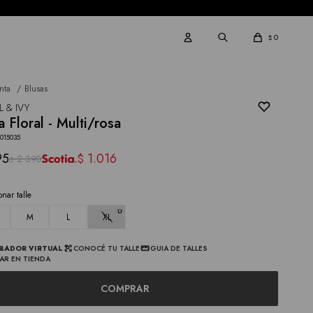
0
$
nta
Blusas
L & IVY
a Floral - Multi/rosa
015035
95
1.016
$
2.390
$
onar talle
M
L
XL
BADOR VIRTUAL
CONOCÉ TU TALLE
GUIA DE TALLES
AR EN TIENDA
COMPRAR