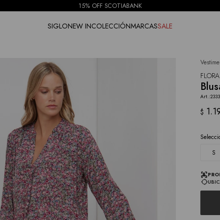
15% OFF SCOTIABANK
SIGLO
NEW IN
COLECCIÓN
MARCAS
SALE
Vestime
NOTIFICARME
FLORA
Blus
2333
1.1
$
Selecci
S
PRO
UBIC