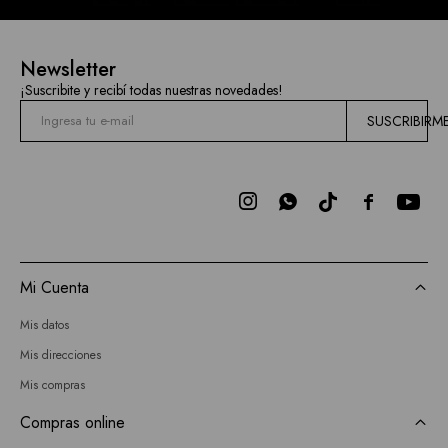
Newsletter
¡Suscribite y recibí todas nuestras novedades!
SUSCRIBIRM



Mi Cuenta
Mis datos
Mis direcciones
Mis compras
Compras online