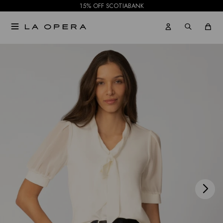
15% OFF SCOTIABANK

NOTIFICARME