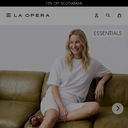
15% OFF SCOTIABANK

NOTIFICARME