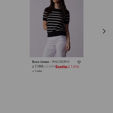
Buzo Lineas -
PHILOSOPHY
1.195
2.390
1.016
$
$
$
+ 1 color