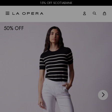
15% OFF SCOTIABANK

NOTIFICARME
50