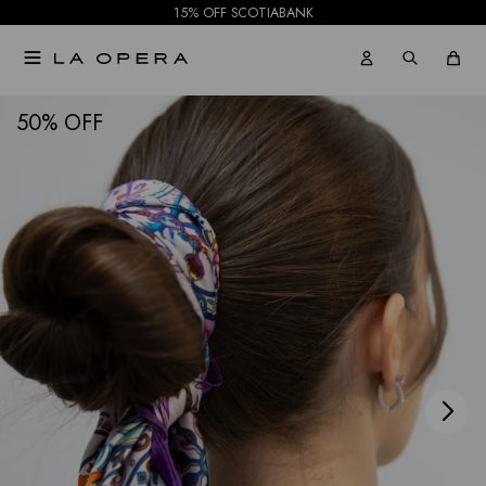
15% OFF SCOTIABANK

NOTIFICARME
50