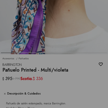
Accesorios
Pañuelos
BARRINGTON
Pañuelo Printed - Multi/violeta
395
336
$
790
$
$
Descripción & Cuidados
Pañuelo de satén estampado, marca Barrington.