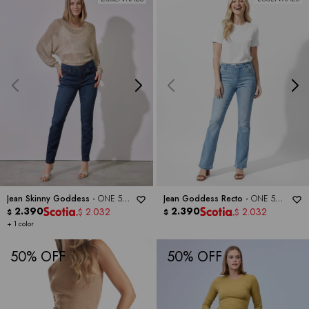
Jean Skinny Goddess -
ONE 5
Jean Goddess Recto -
ONE 5
ONE
2.390
ONE
2.390
2.032
2.032
$
$
$
$
+ 1 color
50
50