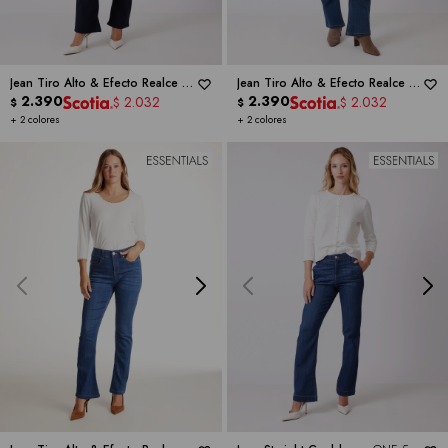
Jean Tiro Alto & Efecto Realce -
Jean Tiro Alto & Efecto Realce -
ONE 5 ONE
2.390
ONE 5 ONE
2.390
2.032
2.032
$
$
$
$
+ 2 colores
+ 2 colores