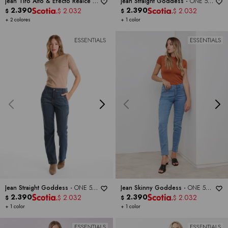
Jean Tiro Alto & Efecto Realce -
Jean Straight Goddess -
ONE 5
ONE 5 ONE
2.390
ONE
2.390
2.032
2.032
$
$
$
$
+ 2 colores
+ 1 color
Jean Straight Goddess -
ONE 5
Jean Skinny Goddess -
ONE 5
ONE
2.390
ONE
2.390
2.032
2.032
$
$
$
$
+ 1 color
+ 1 color