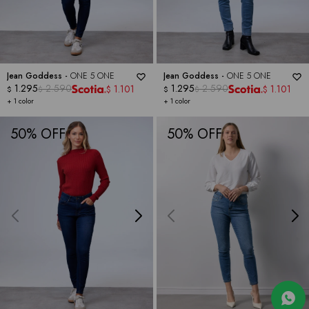
Jean Goddess -
ONE 5 ONE
Jean Goddess -
ONE 5 ONE
1.295
2.590
1.295
2.590
1.101
1.101
$
$
$
$
$
$
+ 1 color
+ 1 color
50
50