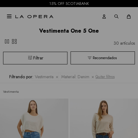
15% OFF SCOTIABANK

Vestimenta One 5 One
pause
grid_view
30 artículos
Recomendados
Filtrando por:
Vestimenta
Material:
Denim
Quitar filtros
Vestimenta