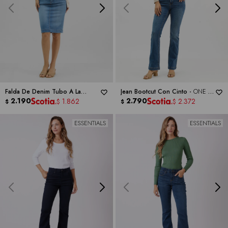
Falda De Denim Tubo A La
Jean Bootcut Con Cinto -
ONE 5
Rodilla -
2.190
ONE 5 ONE
ONE
2.790
1.862
2.372
$
$
$
$