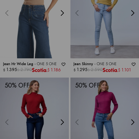
Jean Hr Wide Leg -
ONE 5 ONE
Jean Skinny -
ONE 5 ONE
1.395
2.790
1.295
2.590
1.186
1.101
$
$
$
$
$
$
50
50