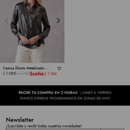
Camisa Efecto Metalizado -
NANETTE
1.395
2.790
1.186
$
$
$
Newsletter
¡Suscribite y recibí todas nuestras novedades!