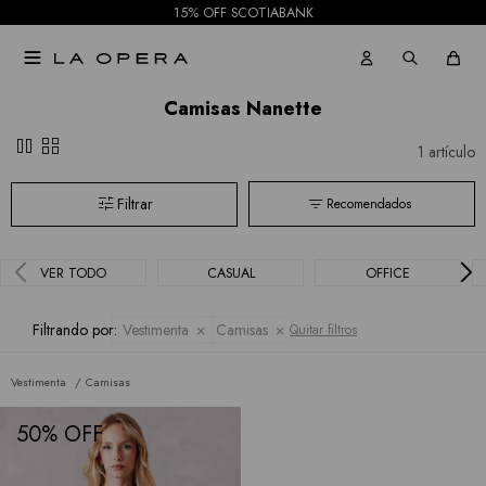
Allie
Shorts
15% OFF SCOTIABANK
Rose

Mallas
Current
Camisas Nanette
Air
pause
grid_view
1 artículo
Elan
Recomendados
BCBGMAXAZRIA
Bebe
VER TODO
CASUAL
OFFICE
Todas
Filtrando por:
Vestimenta
Camisas
Quitar filtros
las
Vestimenta
Camisas
marcas
50