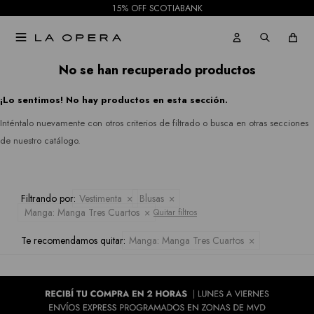
Gabardinas
15% OFF SCOTIABANK
Jeans
Jordan

Tapados
Republic
Faldas
No se han recuperado productos
Ruanas
Rio
Shorts
¡Lo sentimos! No hay productos en esta sección.
&
Kimonos
Inténtalo nuevamente con otros criterios de filtrado o busca en otras secciones
Mallas
Rian
de nuestro catálogo.
Pantalones
Royalty
Jeans
Collection
Filtrando por:
Vestimenta
Blusas
Manga:
Manga Tres Cuartos
Quitar filtros
Faldas
Sioni
Te recomendamos quitar:
Manga:
Manga Tres Cuartos
Tash &
Shorts
Sophie
Mallas
Hidden