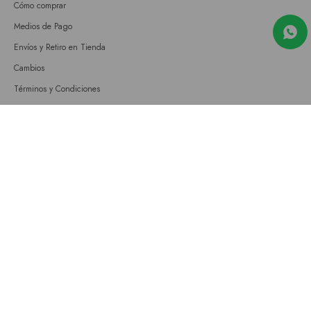
Cómo comprar
Medios de Pago
Envíos y Retiro en Tienda
Cambios
Términos y Condiciones
GIFT CARD
Empresa
Sobre nosotros
Nuestras tiendas
Únete a nuestro equipo
Contacto