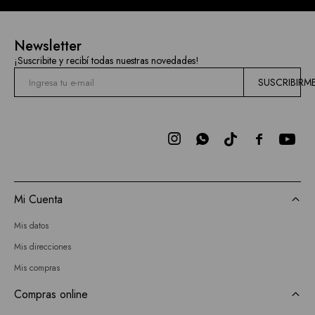
Current
Newsletter
Air
¡Suscribite y recibí todas nuestras novedades!
BCBGMAXAZRIA
SUSCRIBIRM
Bebe
Todas



las
marcas
Mi Cuenta
Mis datos
Mis direcciones
Mis compras
Compras online