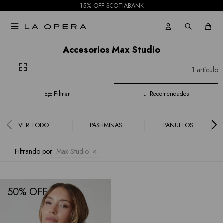
Jeans
15% OFF SCOTIABANK
Sophie
Faldas

Hidden
Allie
Accesorios Max Studio
Shorts
pause
grid_view
Rose
1 artículo
Mallas
Current
Recomendados
Air
VER TODO
PASHMINAS
PAÑUELOS
Elan
BCBGMAXAZRIA
Filtrando por:
Max Studio
Bebe
Todas
50
las