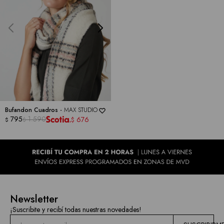
marcas
Bufandon Cuadros -
MAX STUDIO
795
1.590
676
$
$
$
Newsletter
¡Suscribite y recibí todas nuestras novedades!