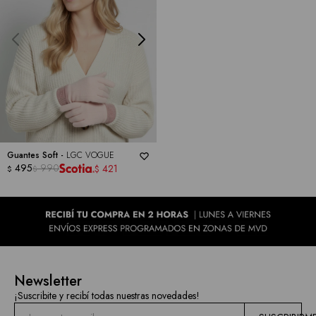
Guantes Soft -
LGC VOGUE
495
990
421
$
$
$
Newsletter
¡Suscribite y recibí todas nuestras novedades!