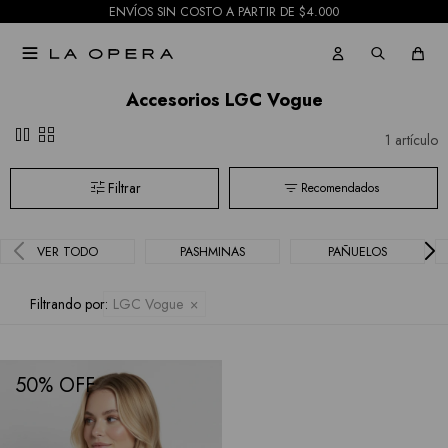
ENVÍOS SIN COSTO A PARTIR DE $4.000
Tash &
Shorts

Sophie
Mallas
Accesorios LGC Vogue
Hidden
pause
grid_view
Current
1 artículo
Air
Recomendados
BCBGMAXAZRIA
VER TODO
PASHMINAS
PAÑUELOS
Bebe
Todas
Filtrando por:
LGC Vogue
las
marcas
50