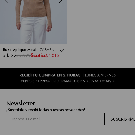
las
marcas
Buzo Aplique Metal -
CARMEN
MARC VALVO
1.195
2.390
1.016
$
$
$
Newsletter
¡Suscribite y recibí todas nuestras novedades!
SUSCRIBIRM