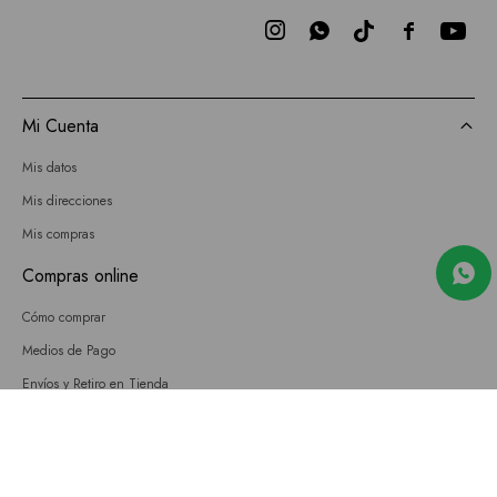



Mi Cuenta
Mis datos
Mis direcciones
Mis compras
Compras online
Cómo comprar
Medios de Pago
Envíos y Retiro en Tienda
Cambios
Términos y Condiciones
GIFT CARD