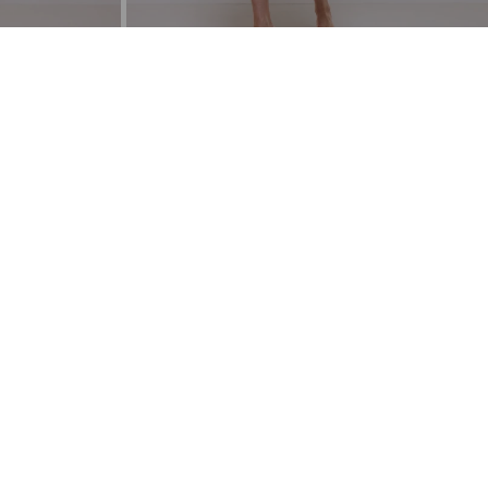
ZAC & RACHEL
Conjunto Gasa Vestido & Capa -
SIGNATURE
4.590
3.902
$
$