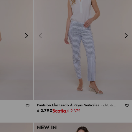
Pantalón Elastizado A Rayas Verticales -
ZAC &
RACHEL
2.790
2.372
$
$