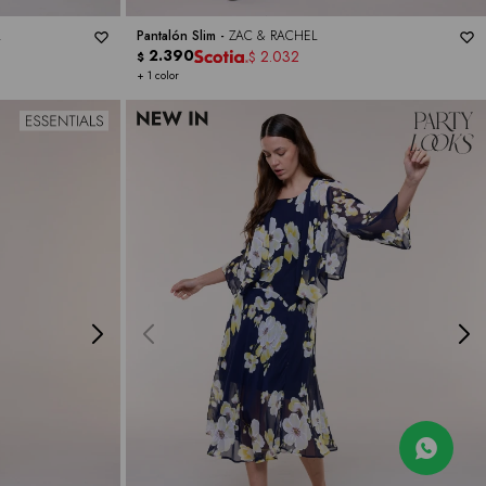
L
Pantalón Slim -
ZAC & RACHEL
2.390
2.032
$
$
+ 1 color