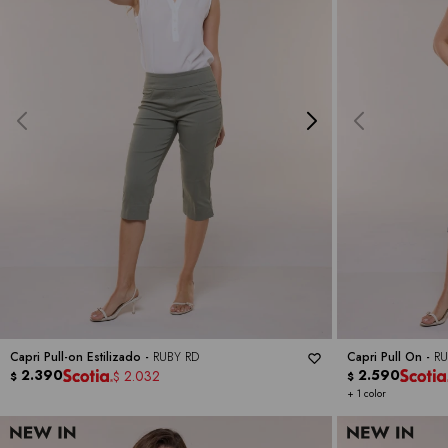
Capri Pull-on Estilizado -
RUBY RD
Capri Pull On -
RU
2.390
2.590
2.032
$
$
$
+ 1 color