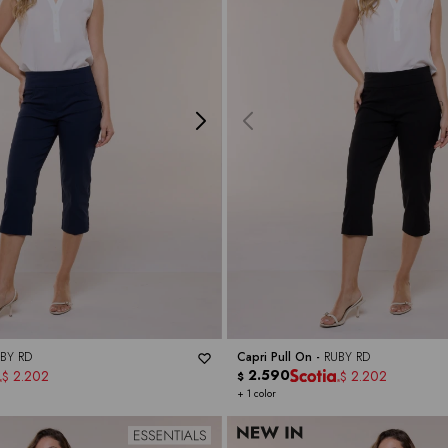
BY RD
Capri Pull On -
RUBY RD
2.590
2.202
2.202
$
$
$
+ 1 color