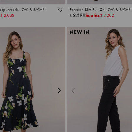
Pespunteada -
ZAC & RACHEL
Pantalon Slim Pull On -
ZAC & RACHE
2.590
2.032
2.202
$
$
$