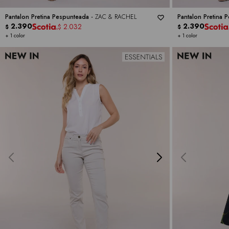
Pantalon Pretina Pespunteada -
ZAC & RACHEL
Pantalon Pretina 
2.390
2.390
2.032
$
$
$
+ 1 color
+ 1 color