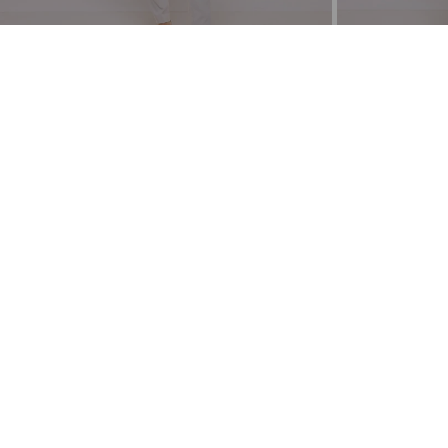
Pantalón Slim -
ZAC & RACHEL
Vestido Algodón 
2.390
4.590
2.032
$
$
$
+ 1 color