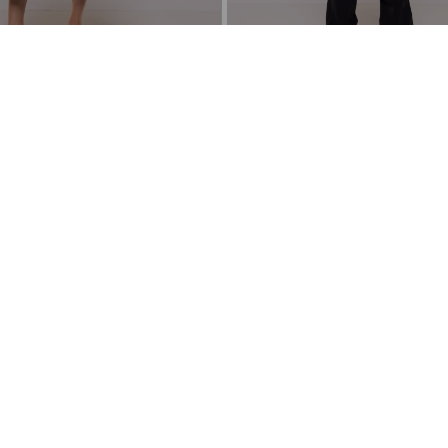
Flores -
JULIA JORDAN
Pantalón Cigarette Wrinkle Resistant -
2.590
3.902
2.202
$
$
$