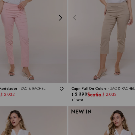
 Modelador -
ZAC & RACHEL
Capri Pull On Colors -
ZAC & RACHEL
2.390
2.032
2.032
$
$
$
+ 1 color