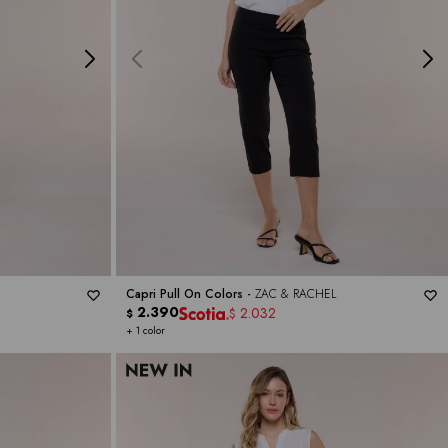
Capri Pull On Colors -
ZAC & RACHEL
2.390
2.032
$
$
+ 1 color