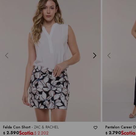
Falda Con Short -
ZAC & RACHEL
Pantalon Career 
2.590
2.790
2.202
$
$
$