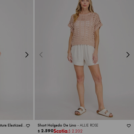
ura Elastizada
Short Holgado De Lino -
ALLIE ROSE
2.590
2.202
$
$