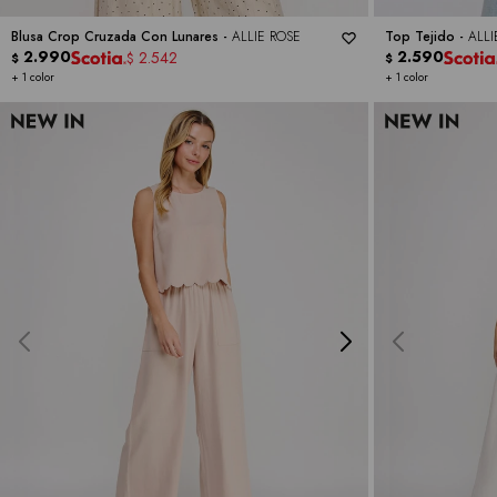
Blusa Crop Cruzada Con Lunares -
ALLIE ROSE
Top Tejido -
ALLI
2.990
2.590
2.542
$
$
$
+ 1 color
+ 1 color