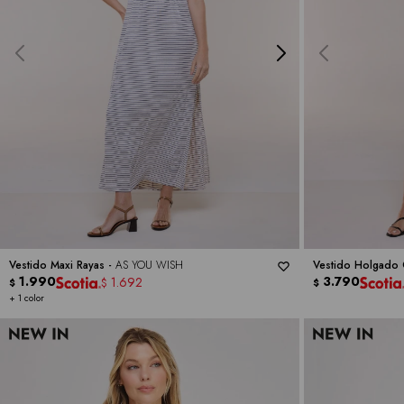
Vestido Maxi Rayas -
AS YOU WISH
Vestido Holgado 
1.990
3.790
1.692
$
$
$
+ 1 color