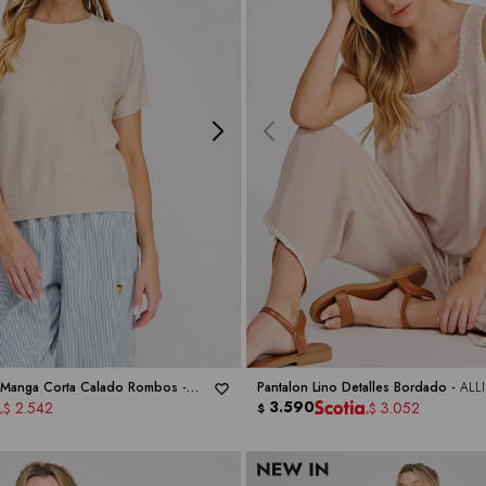
 Manga Corta Calado Rombos -
Pantalon Lino Detalles Bordado -
ALL
3.590
2.542
3.052
$
$
$