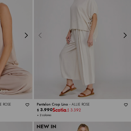
IE ROSE
Pantalon Crop Lino -
ALLIE ROSE
3.990
3.392
$
$
+ 2 colores