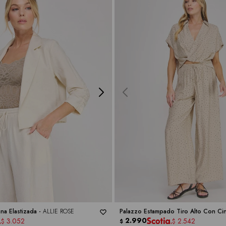
ina Elastizada -
ALLIE ROSE
Palazzo Estampado Tiro Alto Con Cint
-
ALLIE ROSE
2.990
3.052
2.542
$
$
$