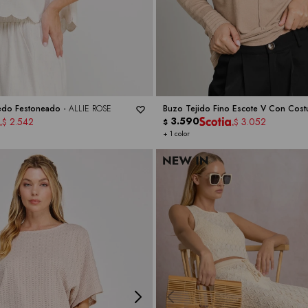
edo Festoneado -
ALLIE ROSE
Buzo Tejido Fino Escote V Con Costur
ALLIE ROSE
3.590
2.542
3.052
$
$
$
+ 1 color