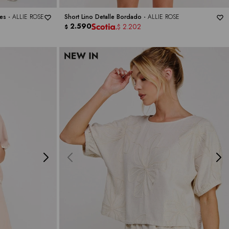
es -
ALLIE ROSE
Short Lino Detalle Bordado -
ALLIE ROSE
2.590
2.202
$
$