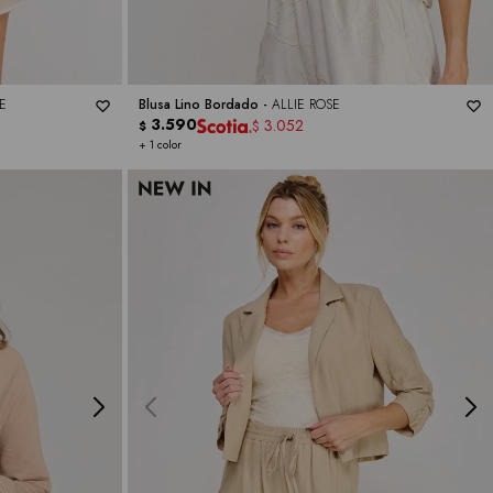
E
Blusa Lino Bordado -
ALLIE ROSE
3.590
3.052
$
$
+ 1 color