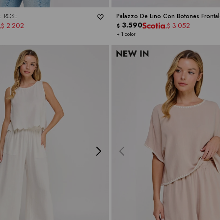
E ROSE
Palazzo De Lino Con Botones Frontal
3.590
2.202
3.052
$
$
$
+ 1 color