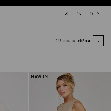
0
$
263 artículos