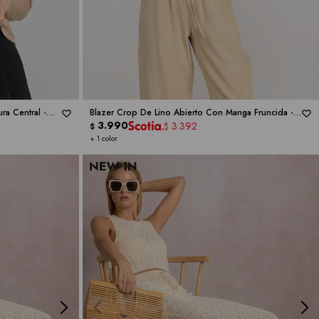
a Central -
Blazer Crop De Lino Abierto Con Manga Fruncida -
ALLIE ROSE
3.990
3.392
$
$
+ 1 color