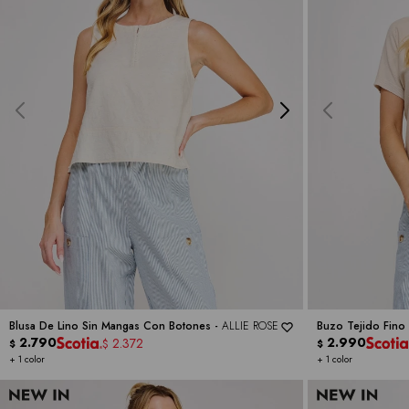
Blusa De Lino Sin Mangas Con Botones -
ALLIE ROSE
Buzo Tejido Fino
2.790
ALLIE ROSE
2.990
2.372
$
$
$
+ 1 color
+ 1 color