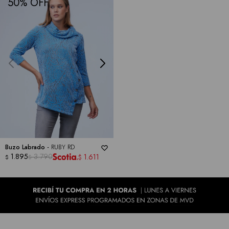
50
Buzo Labrado -
RUBY RD
1.895
3.790
1.611
$
$
$