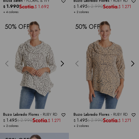
Blusa Satén -
FLORAL & IVY
Buzo Labrado Flores -
RUBY RD
1.990
1.495
2.990
1.692
1.271
$
$
$
$
$
+ 4 colores
+ 2 colores
50
50
Buzo Labrado Flores -
RUBY RD
Buzo Labrado Flores -
RUBY RD
1.495
2.990
1.495
2.990
1.271
1.271
$
$
$
$
$
$
+ 2 colores
+ 2 colores