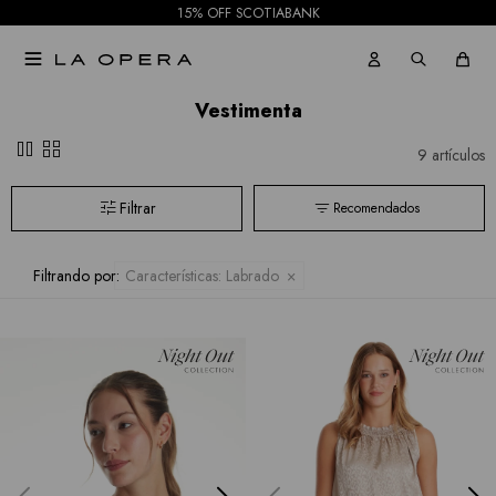
15% OFF SCOTIABANK

Vestimenta
pause
grid_view
9 artículos
Recomendados
Filtrando por:
Características:
Labrado